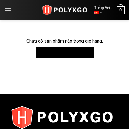
Skip
Tiếng Việt
0
to
content
Chưa có sản phẩm nào trong giỏ hàng.
Quay trở lại cửa hàng