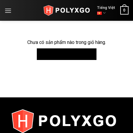
Skip
Tiếng Việt
0
to
content
Chưa có sản phẩm nào trong giỏ hàng.
Quay trở lại cửa hàng