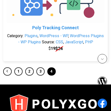
Poly Tracking Connect
Category:
Plugins
,
WordPress - WP
,
WordPress Plugins
- WP Plugins
Source:
CSS
,
JavaScript
,
PHP
$
24
$
19
1
2
3
4