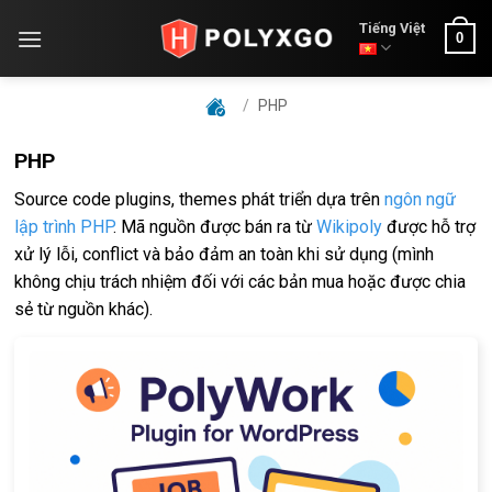
Skip
Tiếng Việt
0
to
content
/
PHP
PHP
Source code plugins, themes phát triển dựa trên
ngôn ngữ
lập trình PHP
. Mã nguồn được bán ra từ
Wikipoly
được hỗ trợ
xử lý lỗi, conflict và bảo đảm an toàn khi sử dụng (mình
không chịu trách nhiệm đối với các bản mua hoặc được chia
sẻ từ nguồn khác).