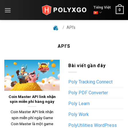
Skip
Tiếng Việt
0
to
content
/
API’s
API’S
Bài viết gần đây
Poly Tracking Connect
Poly PDF Converter
Coin Master API link nhận
spin miễn phí hàng ngày
Poly Learn
Coin Master API link nhận
Poly Work
spin miễn phí ngày Game
Coin Master là một game
PolyUtilities WordPress