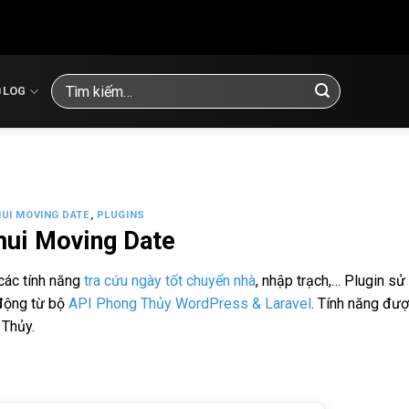
Tìm
BLOG
kiếm:
UI MOVING DATE
,
PLUGINS
hui Moving Date
các tính năng
tra cứu ngày tốt chuyển nhà
, nhập trạch,… Plugin sử
 động từ bộ
API Phong Thủy WordPress & Laravel
. Tính năng đư
 Thủy.