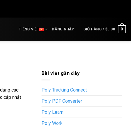
0
TIẾNG VIỆT
ĐĂNG NHẬP
GIỎ HÀNG /
$
0.00
Bài viết gần đây
 dụng các
Poly Tracking Connect
ợc cập nhật
Poly PDF Converter
Poly Learn
Poly Work