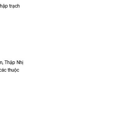
nhập trạch
Âm, Thập Nhị
các thuộc