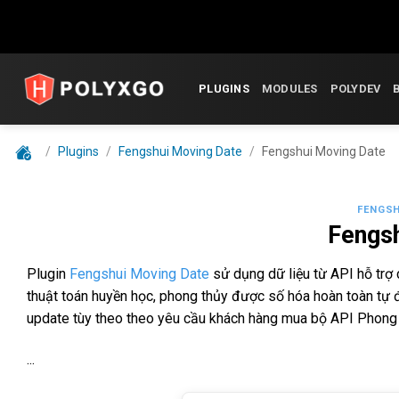
Skip
to
PLUGINS
MODULES
POLYDEV
content
/
Plugins
/
Fengshui Moving Date
/
Fengshui Moving Date
FENGSH
Fengs
Plugin
Fengshui Moving Date
sử dụng dữ liệu từ API hỗ trợ 
thuật toán huyền học, phong thủy được số hóa hoàn toàn tự
update tùy theo theo yêu cầu khách hàng mua bộ API Phong
...