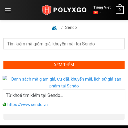
Skip
Tiếng Việt
0
to
content
/
Sendo
XEM THÊM
https://www.sendo.vn