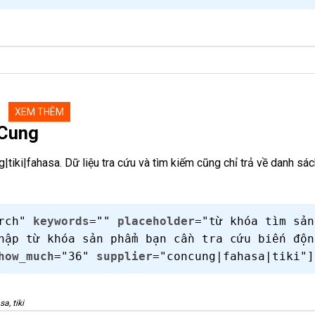
XEM THÊM
nCung
tiki|fahasa. Dữ liệu tra cứu và tìm kiếm cũng chỉ trả về danh s
arch"
keywords
=""
placeholder
="từ khóa tìm sản
hập từ khóa sản phẩm bạn cần tra cứu biến độn
how_much
="36"
supplier
="concung|fahasa|tiki"]
a, tiki