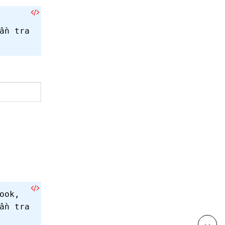
ần tra
ook,
ần tra