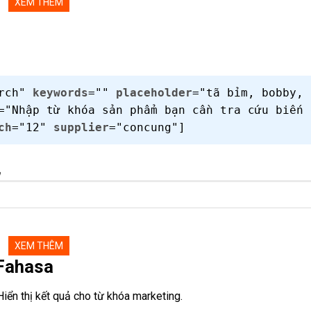
XEM THÊM
arch"
keywords
=""
placeholder
="tã bỉm, bobby,
="Nhập từ khóa sản phẩm bạn cần tra cứu biến 
ch
="12"
supplier
="concung"]
m
XEM THÊM
 Fahasa
iển thị kết quả cho từ khóa marketing.