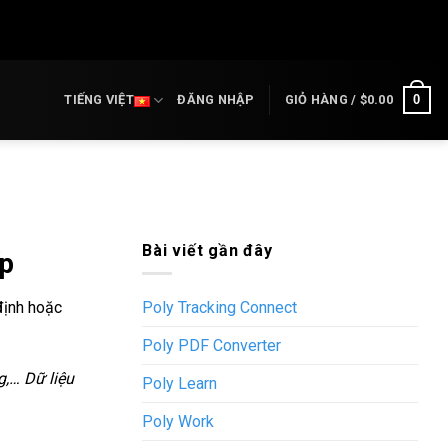
0
TIẾNG VIỆT
ĐĂNG NHẬP
GIỎ HÀNG /
$
0.00
Bài viết gần đây
ấp
định hoặc
Poly Tracking Connect
Poly PDF Converter
g,… Dữ liệu
Poly Learn
Poly Work