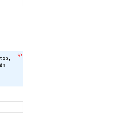
top,
ản