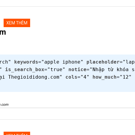
XEM THÊM
om
arch"
keywords
="apple iphone"
placeholder
="lap
."
is_search_box
="true"
notice
="Nhập từ khóa s
tại Thegioididong.com"
cols
="4"
how_much
="12"
g.com