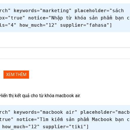
arch"
keywords
="marketing"
placeholder
="sách
ox
="true"
notice
="Nhập từ khóa sản phẩm bạn c
ls
="4"
how_much
="12"
supplier
="fahasa"]
XEM THÊM
iển thị kết quả cho từ khóa macbook air.
arch"
keywords
="macbook air"
placeholder
="macb
"true"
notice
="Tìm kiếm sản phẩm Macbook bạn c
"
how_much
="12"
supplier
="tiki"]