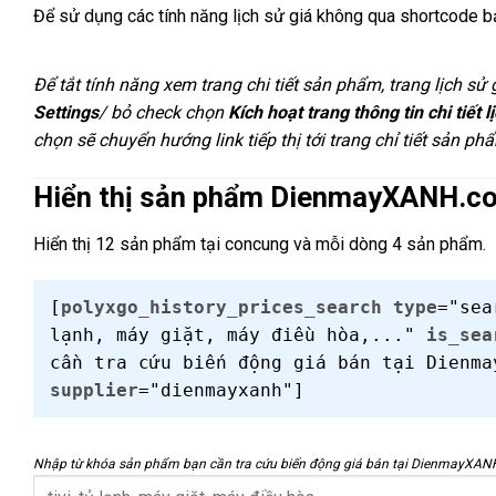
Để sử dụng các tính năng lịch sử giá không qua shortcode 
Để tắt tính năng xem trang chi tiết sản phẩm, trang lịch s
Settings
/ bỏ check chọn
Kích hoạt trang thông tin chi tiết 
chọn sẽ chuyển hướng link tiếp thị tới trang chỉ tiết sản ph
Hiển thị sản phẩm DienmayXANH.c
Hiển thị 12 sản phẩm tại concung và mỗi dòng 4 sản phẩm.
[
polyxgo_history_prices_search
type
="se
lạnh, máy giặt, máy điều hòa,..."
is_sea
cần tra cứu biến động giá bán tại Dienm
supplier
="dienmayxanh"]
Nhập từ khóa sản phẩm bạn cần tra cứu biến động giá bán tại DienmayXA