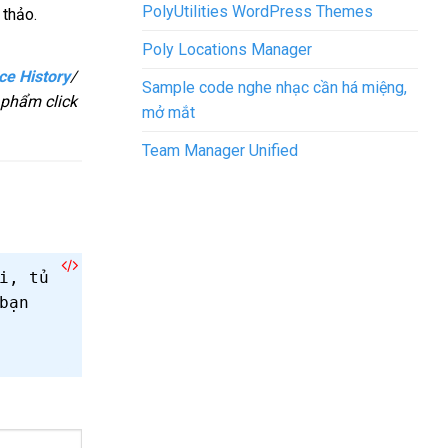
PolyUtilities WordPress Themes
 thảo.
Poly Locations Manager
ce History
/
Sample code nghe nhạc cần há miệng,
 phẩm click
mở mắt
Team Manager Unified
i, tủ
bạn