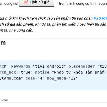
Lịch sử giá
bạn dùng nút
trên thanh công cụ trình soạn
ử giá mỗi khi khách xem click vào sản phẩm thì vào phần
PXG Pri
lịch sử giá sản phẩm
. Khi đó tại phần tìm kiếm hoặc hiển thị sản
ẩm tại nhà cung cấp.
om
arch"
keywords
="tivi android"
placeholder
="tiv
rch_box
="true"
notice
="Nhập từ khóa sản phẩm 
ayXANH.com"
cols
="4"
how_much
="12"
NH.com