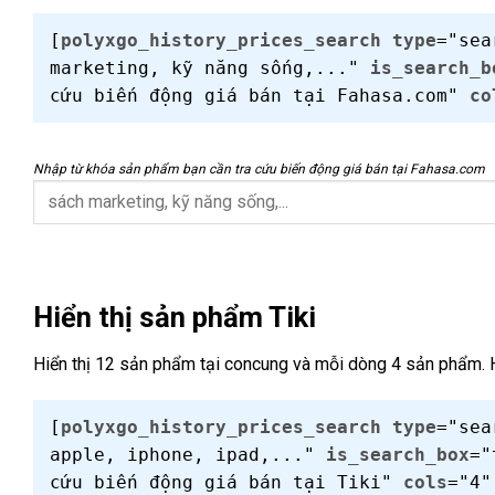
[
polyxgo_history_prices_search
type
="se
marketing, kỹ năng sống,..."
is_search_b
cứu biến động giá bán tại Fahasa.com"
co
Nhập từ khóa sản phẩm bạn cần tra cứu biến động giá bán tại Fahasa.com
Hiển thị sản phẩm Tiki
Hiển thị 12 sản phẩm tại concung và mỗi dòng 4 sản phẩm. H
[
polyxgo_history_prices_search
type
="se
apple, iphone, ipad,..."
is_search_box
=
cứu biến động giá bán tại Tiki"
cols
="4