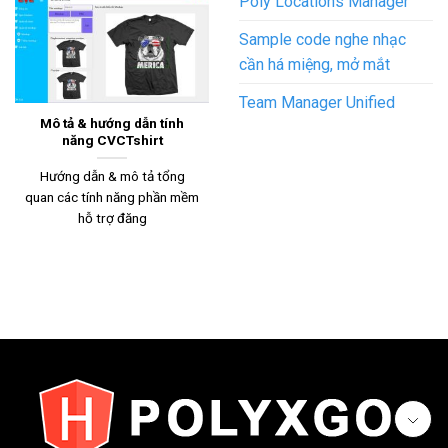
Poly Locations Manager
Sample code nghe nhạc
cần há miệng, mở mắt
Team Manager Unified
Mô tả & hướng dẫn tính
năng CVCTshirt
Hướng dẫn & mô tả tổng
quan các tính năng phần mềm
hỗ trợ đăng