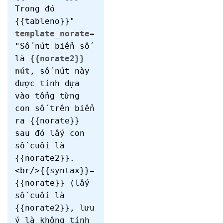
Trong đó
{{tableno}}"
template_norate
=
"Số nút biển số
là
{{norate2}}
nút
, số nút này
được tính dựa
vào tổng từng
con số trên biển
ra {{norate}}
sau đó lấy con
số cuối là
{{norate2}}.
<br/>{{syntax}}=
{{norate}} (lấy
số cuối là
{{norate2}}, lưu
ý là không tính