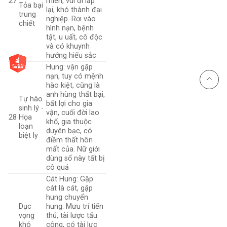
27
miên, vùi đi lấp
Tỏa bại
lại, khó thành đại
trung
nghiệp. Rơi vào
chiết
hình nạn, bệnh
tật, u uất, cô độc
và có khuynh
hướng hiếu sắc
Hung: vận gặp
nạn, tuy có mệnh
hào kiệt, cũng là
anh hùng thất bại,
Tự hào
bất lợi cho gia
sinh lý -
vận, cuối đời lao
28
Họa
khổ, gia thuộc
loạn
duyên bạc, có
biệt ly
điềm thất hôn
mất của. Nữ giới
dùng số này tất bị
cô quả
Cát Hung: Gặp
cát là cát, gặp
hung chuyển
Dục
hung. Mưu trí tiến
vọng
thủ, tài lược tấu
khó
công, có tài lực