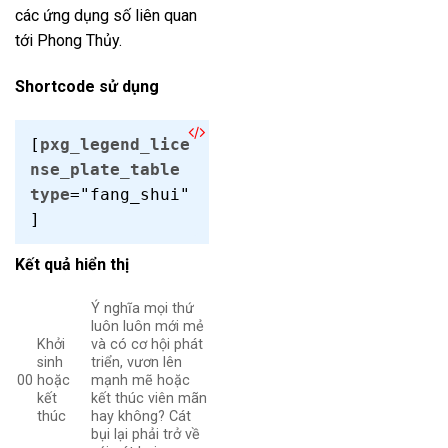
các ứng dụng số liên quan
tới Phong Thủy.
Shortcode sử dụng
[
pxg_legend_lice
nse_plate_table
type
="fang_shui"
]
Kết quả hiển thị
Ý nghĩa mọi thứ
luôn luôn mới mẻ
Khởi
và có cơ hội phát
sinh
triển, vươn lên
00
hoặc
mạnh mẽ hoặc
kết
kết thúc viên mãn
thúc
hay không? Cát
bụi lại phải trở về