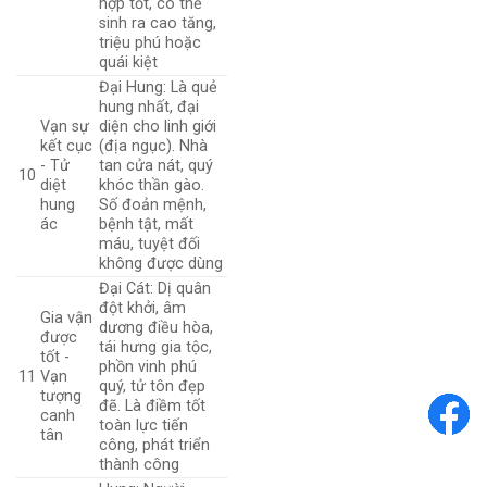
hợp tốt, có thể
sinh ra cao tăng,
triệu phú hoặc
quái kiệt
Đại Hung: Là quẻ
hung nhất, đại
Vạn sự
diện cho linh giới
kết cục
(địa ngục). Nhà
- Tử
tan cửa nát, quý
10
diệt
khóc thần gào.
hung
Số đoản mệnh,
ác
bệnh tật, mất
máu, tuyệt đối
không được dùng
Đại Cát: Dị quân
đột khởi, âm
Gia vận
dương điều hòa,
được
tái hưng gia tộc,
tốt -
phồn vinh phú
11
Vạn
quý, tử tôn đẹp
tượng
đẽ. Là điềm tốt
canh
toàn lực tiến
tân
công, phát triển
thành công