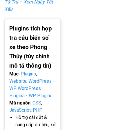
Tứ Trụ – Xem Ngày Tốt
Xấu
Plugins tích hợp
tra cứu biển số
xe theo Phong
Thủy (tùy chỉnh
mô tả thông tin)
Mục
:
Plugins
,
Website
,
WordPress -
WP
,
WordPress
Plugins - WP Plugins
Mã nguồn
:
CSS
,
JavaScript
,
PHP
Hỗ trợ cài đặt &
cung cấp dữ liệu, xử