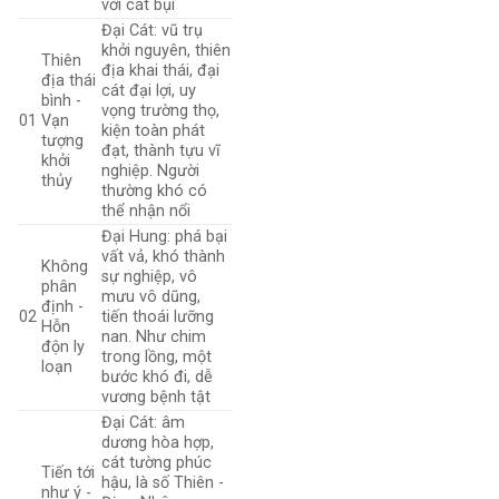
với cát bụi
Đại Cát: vũ trụ
khởi nguyên, thiên
Thiên
địa khai thái, đại
địa thái
cát đại lợi, uy
bình -
vọng trường thọ,
01
Vạn
kiện toàn phát
tượng
đạt, thành tựu vĩ
khởi
nghiệp. Người
thủy
thường khó có
thể nhận nổi
Đại Hung: phá bại
vất vả, khó thành
Không
sự nghiệp, vô
phân
mưu vô dũng,
định -
02
tiến thoái lưỡng
Hỗn
nan. Như chim
độn ly
trong lồng, một
loạn
bước khó đi, dễ
vương bệnh tật
Đại Cát: âm
dương hòa hợp,
cát tường phúc
Tiến tới
hậu, là số Thiên -
như ý -