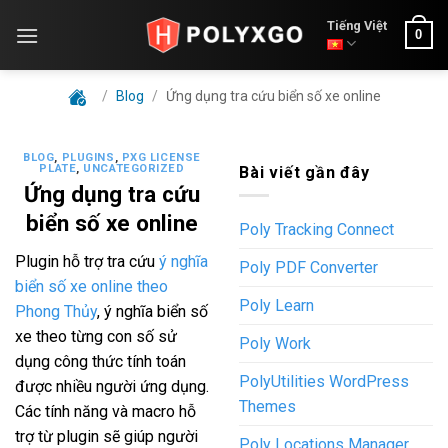
Skip
Tiếng Việt
0
to
content
/
Blog
/
Ứng dụng tra cứu biển số xe online
BLOG
,
PLUGINS
,
PXG LICENSE
PLATE
,
UNCATEGORIZED
Bài viết gần đây
Ứng dụng tra cứu
biển số xe online
Poly Tracking Connect
Plugin hỗ trợ tra cứu
ý nghĩa
Poly PDF Converter
biển số xe online theo
Poly Learn
Phong Thủy
, ý nghĩa biển số
xe theo từng con số sử
Poly Work
dụng công thức tính toán
PolyUtilities WordPress
được nhiều người ứng dụng.
Themes
Các tính năng và macro hỗ
trợ từ plugin sẽ giúp người
Poly Locations Manager