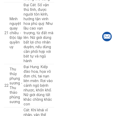
Đại Cát: Số vận
thủ lĩnh, được
người tôn kính,
Minh
hưởng tận vinh
nguyệt
hoa phú quý. Như
quay
lầu cao vạn
21
chiều -
trượng, từ đất mà
Độc lập
lên. Nữ giới dùng
quyền
bất lợi cho nhân
uy
duyên, nếu dùng
cần phối hợp với
bát tự và ngũ
hành
Đại Hung: Kiếp
Thu
đào hoa, họa vô
thủy
đơn chí, tai nạn
phụng
liên miên. Rơi vào
sương -
22
cảnh ngộ bệnh
Thu
nhược, khốn khổ.
thảo
Nữ giới dùng tất
phùng
khắc chồng khắc
sương
con
Cát: Khí khái vĩ
nhân, vận thế