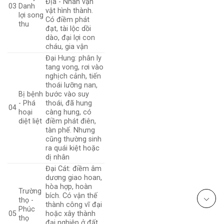
Địa - Nhân vạn
03
Danh
vật hình thành.
lợi song
Có điềm phát
thu
đạt, tài lộc dồi
dào, đại lợi con
cháu, gia vận
Đại Hung: phân ly
tang vong, rơi vào
nghịch cảnh, tiến
thoái lưỡng nan,
Bị bệnh
bước vào suy
- Phá
thoái, đã hung
04
hoại
càng hung, có
diệt liệt
điềm phát điên,
tàn phế. Nhưng
cũng thường sinh
ra quái kiệt hoặc
dị nhân
Đại Cát: điềm âm
dương giao hoan,
hòa hợp, hoàn
Trường
bích. Có vận thế
thọ -
thành công vĩ đại
Phúc
05
hoặc xây thành
thọ
đại nghiệp ở đất