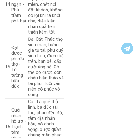
14
ngạn -
miên, chết nơi
Phù
đất khách, không
trầm
có lợi khi ra khỏi
phá bại
nhà, điều kiện
nhân quả tiên
thiên kém tốt
Đại Cát: Phúc thọ
viên mãn, hưng
Đạt
gia tụ tài, phú quý
được
vinh hoa, được bề
phước
trên, bạn bè, cấp
thọ -
15
dưới ủng hộ. Có
Từ
thể có được con
tường
cháu hiền thảo và
hữu
tài phú. Tuổi vãn
đức
niên có phúc vô
cùng
Cát: Là quẻ thủ
lĩnh, ba đức tài,
Quới
thọ, phúc đều đủ,
nhân
tâm địa nhân
hỗ trợ -
hậu, có danh
16
Trạch
vọng, được quần
tâm
chúng mến phục,
nhân