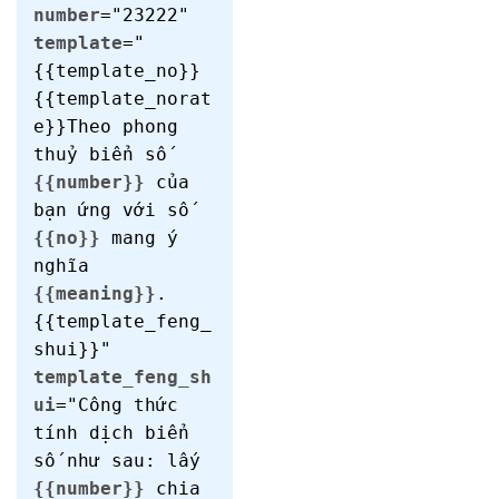
number
="23222"
template
="
{{template_no}}
{{template_norat
e}}Theo phong
thuỷ biển số
{{number}}
của
bạn ứng với số
{{no}}
mang ý
nghĩa
{{meaning}}
.
{{template_feng_
shui}}"
template_feng_sh
ui
="Công thức
tính dịch biển
số như sau: lấy
{{number}}
chia