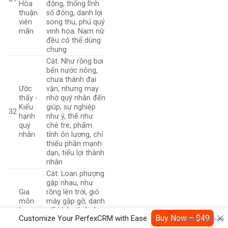
Hòa
động, thống lĩnh
thuận
số đông, danh lợi
viên
song thu, phú quý
mãn
vinh hoa. Nam nữ
đều có thể dùng
chung
Cát: Như rồng bơi
bến nước nông,
chưa thành đại
Ước
vận, nhưng may
thấy -
nhờ quý nhân đến
Kiểu
giúp, sự nghiệp
32
hạnh
như ý, thế như
quý
chẻ tre, phẩm
nhân
tính ôn lương, chỉ
thiếu phần mạnh
dạn, tiểu lợi thành
nhân
Cát: Loan phượng
gặp nhau, như
Gia
rồng lên trời, gió
môn
mây gặp gỡ, danh
hưng
nổi khắp thiên hạ.
Buy Now – $49
Customize Your PerfexCRM with Ease
thạnh -
Quẻ này rất cứng
© PolyWidgets for PerfexCRM
33