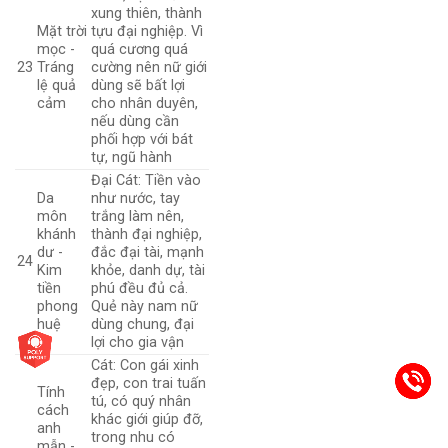
xung thiên, thành
Mặt trời
tựu đại nghiệp. Vì
mọc -
quá cương quá
23
Tráng
cường nên nữ giới
lệ quả
dùng sẽ bất lợi
cảm
cho nhân duyên,
nếu dùng cần
phối hợp với bát
tự, ngũ hành
Đại Cát: Tiền vào
Da
như nước, tay
môn
trắng làm nên,
khánh
thành đại nghiệp,
dư -
đắc đại tài, mạnh
24
Kim
khỏe, danh dự, tài
tiền
phú đều đủ cả.
phong
Quẻ này nam nữ
huệ
dùng chung, đại
lợi cho gia vận
Cát: Con gái xinh
đẹp, con trai tuấn
Tính
tú, có quý nhân
cách
khác giới giúp đỡ,
anh
trong nhu có
mẫn -