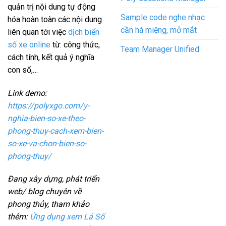
quản trị nội dung tự động
Sample code nghe nhạc
hóa hoàn toàn các nội dung
cần há miệng, mở mắt
liên quan tới việc
dịch biển
số xe online
từ: công thức,
Team Manager Unified
cách tính, kết quả ý nghĩa
con số,…
Link demo:
https://polyxgo.com/y-
nghia-bien-so-xe-theo-
phong-thuy-cach-xem-bien-
so-xe-va-chon-bien-so-
phong-thuy/
Đang xây dựng, phát triển
web/ blog chuyên về
phong thủy, tham khảo
thêm:
Ứng dụng xem Lá Số