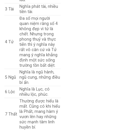
Nghĩa phát tài, nhiều
3
Tài
tiền tài.
Đa số mọi người
quan niệm rằng số 4
không đẹp vì tử là
chết. Nhưng trong
phong thuỷ và thực
4
Tử
tiễn thì ý nghĩa này
rất vô căn cứ và Tử
mang ý nghĩa khẳng
định một sức sống
trường tồn bất diệt.
Nghĩa là ngũ hành,
5
Ngũ
ngũ cung, những điều
bí ẩn.
Nghĩa là Lục, có
6
Lộc
nhiều lộc, phúc.
Thường được hiểu là
mất. Cũng có khi hiểu
là Phất, mang hàm ý
7
Thất
vươn lên hay những
sức mạnh tâm linh
huyền bí.