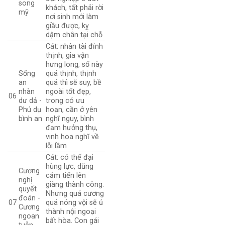
song
khách, tất phải rời
mỹ
nơi sinh mới làm
giầu được, kỵ
dậm chân tại chỗ
Cát: nhân tài đỉnh
thịnh, gia vận
hưng long, số này
Sống
quá thịnh, thịnh
an
quá thì sẽ suy, bề
nhàn
ngoài tốt đẹp,
06
dư dả -
trong có ưu
Phú dụ
hoạn, cần ở yên
bình an
nghĩ nguy, bình
đạm hưởng thụ,
vinh hoa nghĩ về
lỗi lầm
Cát: có thế đại
hùng lực, dũng
Cương
cảm tiến lên
nghị
giàng thành công.
quyết
Nhưng quá cương
đoán -
07
quá nóng vội sẽ ủ
Cương
thành nội ngoại
ngoan
bất hòa. Con gái