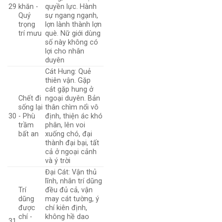
29
khăn -
quyền lực. Hành
Quý
sự ngang ngạnh,
trọng
lợn lành thành lợn
trí mưu
què. Nữ giới dùng
số này không có
lợi cho nhân
duyên
Cát Hung: Quẻ
thiên vận. Gặp
cát gặp hung ở
Chết đi
ngoại duyên. Bản
sống lại
thân chìm nổi vô
30
- Phù
định, thiện ác khó
trầm
phân, lên voi
bất an
xuống chó, đại
thành đại bại, tất
cả ở ngoại cảnh
và ý trời
Đại Cát: Vận thủ
lĩnh, nhân trí dũng
Trí
đều đủ cả, vận
dũng
may cát tường, ý
được
chí kiên định,
chí -
không hề dao
31