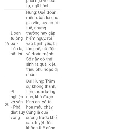
phối hợp với bát
tự, ngũ hành
Hung: Quẻ đoản
mệnh, bất lợi cho
gia vận, tuy có trí
tuệ, nhưng
Đoàn
thường hay gặp
tụ ông
hiểm nguy, rơi
19
bà -
vào bệnh yếu, bị
Tỏa bại
tàn phế, cô độc
bất lợi
và đoản mệnh.
Số này có thể
sinh ra quái kiệt,
triệu phú hoặc dị
nhân
Đại Hung: Trăm
sự không thành,
Phí
tiến thoái lưỡng
nghiệp
nan, khó được
vở vân
bình an, có tai
20
- Phá
họa máu chảy.
diệt suy
Cũng là quẻ
vong
sướng trước khổ
sau, tuyệt đối
không thể dùng