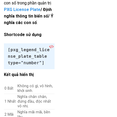
con số trong phần quản trị
PXG License Plate
/ Định
nghĩa thông tin biển số/ Ý
nghĩa các con số
.
Shortcode sử dụng
[
pxg_legend_lice
nse_plate_table
type
="number"]
Kết quả hiển thị
Không có gì, vô hình,
0
Bất
khởi sinh.
Nghĩa chắn chắn,
1
Nhất
đứng đầu, độc nhất
vô nhị.
Nghĩa mãi mãi, bền
2
Mãi
lâu.