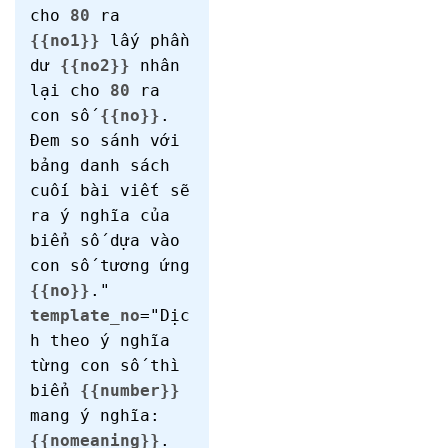
cho
80
ra
{{no1}}
lấy phần
dư
{{no2}}
nhân
lại cho
80
ra
con số
{{no}}
.
Đem so sánh với
bảng danh sách
cuối bài viết sẽ
ra ý nghĩa của
biển số dựa vào
con số tương ứng
{{no}}
."
template_no
="Dịc
h theo ý nghĩa
từng con số thì
biển
{{number}}
mang ý nghĩa:
{{nomeaning}}
.