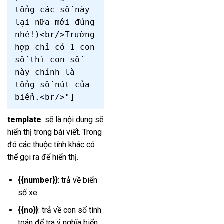
tổng các số này
lại nữa mới đúng
nhé!)<br/>Trường
hợp chỉ có 1 con
số thì con số
này chính là
tổng số nút của
biển.<br/>"]
template
: sẽ là nội dung sẽ
hiển thị trong bài viết. Trong
đó các thuộc tính khác có
thể gọi ra để hiển thị.
{{number}}
: trả về biển
số xe.
{{no}}
: trả về con số tính
toán để tra ý nghĩa biển