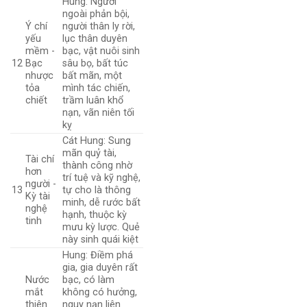
Hung: Người
ngoài phản bội,
Ý chí
người thân ly rời,
yếu
lục thân duyên
mềm -
bạc, vật nuôi sinh
12
Bạc
sâu bọ, bất túc
nhược
bất mãn, một
tỏa
mình tác chiến,
chiết
trầm luân khổ
nạn, vãn niên tối
kỵ
Cát Hung: Sung
mãn quỷ tài,
Tài chí
thành công nhờ
hơn
trí tuệ và kỹ nghệ,
người -
13
tự cho là thông
Kỳ tài
minh, dễ rước bất
nghệ
hạnh, thuộc kỳ
tinh
mưu kỳ lược. Quẻ
này sinh quái kiệt
Hung: Điềm phá
gia, gia duyên rất
Nước
bạc, có làm
mắt
không có hưởng,
thiên
nguy nạn liên