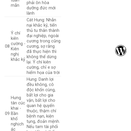
tuẫn
phải ôn hòa
mẫn
dưỡng đức mới
lành
Cát Hung: Nhẫn
nại khắc kỷ, tiến
thủ tu thân thành
Ý chí
đại nghiệp, ngoài
kiên
cương trong cũng
cường -
08
cương, sợ rằng
Kiên
đã thực hiện thì
nghị
không thể dừng
khắc kỷ
lại. Ý chí kiên
cường, chỉ e sợ
hiểm họa của trời
Hung: Danh lợi
đều không, cô
độc khốn cùng,
bất lợi cho gia
Hưng
vận, bất lợi cho
tân cúc
quan hệ quyến
khai -
thuộc, thậm chí
09
Bần
bệnh nạn, kiện
khổ
tụng, đoản mệnh.
nghịch
Nếu tam tài phối
ác