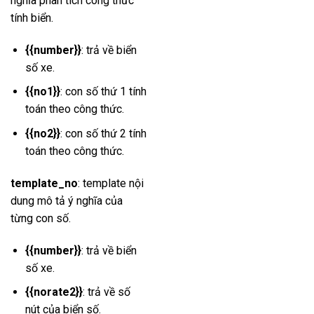
nghĩa phân tích công thức
tính biển.
{{number}}
: trả về biển
số xe.
{{no1}}
: con số thứ 1 tính
toán theo công thức.
{{no2}}
: con số thứ 2 tính
toán theo công thức.
template_no
: template nội
dung mô tả ý nghĩa của
từng con số.
{{number}}
: trả về biển
số xe.
{{norate2}}
: trả về số
nút của biển số.