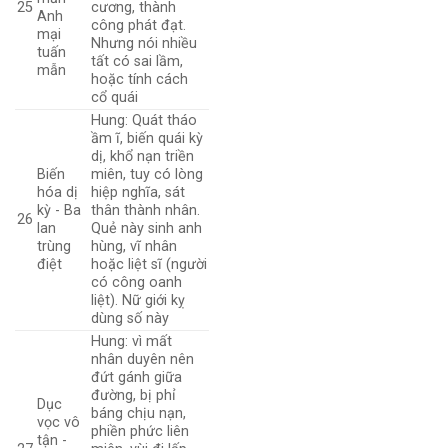
25
cương, thành
Anh
công phát đạt.
mại
Nhưng nói nhiều
tuấn
tất có sai lầm,
mẫn
hoặc tính cách
cổ quái
Hung: Quát tháo
ầm ĩ, biến quái kỳ
dị, khổ nạn triền
Biến
miên, tuy có lòng
hóa dị
hiệp nghĩa, sát
kỳ - Ba
thân thành nhân.
26
lan
Quẻ này sinh anh
trùng
hùng, vĩ nhân
điệt
hoặc liệt sĩ (người
có công oanh
liệt). Nữ giới kỵ
dùng số này
Hung: vì mất
nhân duyên nên
đứt gánh giữa
đường, bị phỉ
Dục
báng chịu nạn,
vọc vô
phiền phức liên
tận -