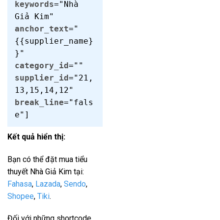
keywords
="Nhà
Giả Kim"
anchor_text
="
{{supplier_name}
}"
category_id
=""
supplier_id
="21,
13,15,14,12"
break_line
="fals
e"]
Kết quả hiển thị:
Bạn có thể đặt mua tiểu
thuyết Nhà Giả Kim tại:
Fahasa
,
Lazada
,
Sendo
,
Shopee
,
Tiki
.
Đối với những shortcode