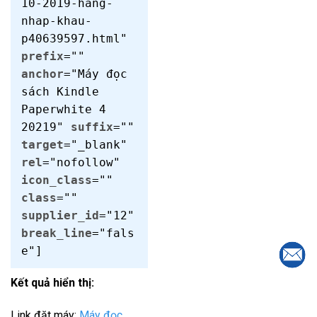
10-2019-hang-
nhap-khau-
p40639597.html"
prefix
=""
anchor
="Máy đọc
sách Kindle
Paperwhite 4
20219"
suffix
=""
target
="_blank"
rel
="nofollow"
icon_class
=""
class
=""
supplier_id
="12"
break_line
="fals
e"]
Kết quả hiển thị:
Link đặt máy:
Máy đọc