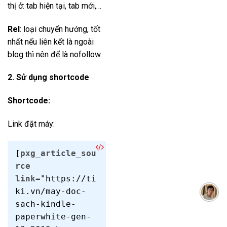
thị ở: tab hiện tại, tab mới,…
Rel
: loại chuyển hướng, tốt
nhất nếu liên kết là ngoài
blog thì nên để là nofollow.
2. Sử dụng shortcode
Shortcode:
Link đặt máy:
[
pxg_article_sou
rce
link
="https://ti
ki.vn/may-doc-
sach-kindle-
paperwhite-gen-