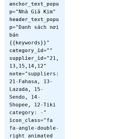
anchor_text_popu
p
="Nhà Giả Kim"
header_text_popu
p
="Danh sách nơi
bán
{{keywords}}"
category_id
=""
supplier_id
="21,
13,15,14,12"
note
="suppliers:
21-Fahasa, 13-
Lazada, 15-
Sendo, 14-
Shopee, 12-Tiki
category: -"
icon_class
="fa
fa-angle-double-
right animated