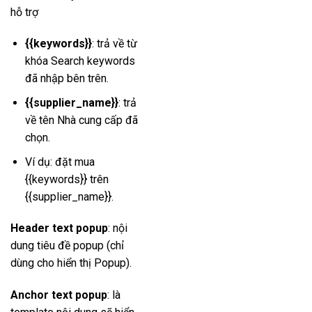
hỗ trợ
{{keywords}}
: trả về từ
khóa Search keywords
đã nhập bên trên.
{{supplier_name}}
: trả
về tên Nhà cung cấp đã
chọn.
Ví dụ: đặt mua
{{keywords}} trên
{{supplier_name}}.
Header text popup
: nội
dung tiêu đề popup (chỉ
dùng cho hiển thị Popup).
Anchor text popup
: là