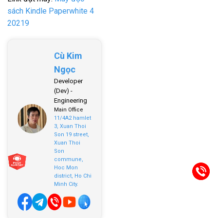
sách Kindle Paperwhite 4
20219
Cù Kim
Ngọc
Developer
(Dev) -
Engineering
Main Office
11/4A2 hamlet
3, Xuan Thoi
Son 19 street,
Xuan Thoi
Son
commune,
Hoc Mon
district, Ho Chi
Minh City.