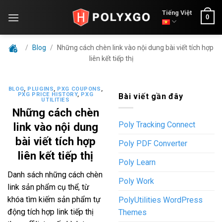
Skip
Tiếng Việt
0
to
content
/
Blog
/
Những cách chèn link vào nội dung bài viết tích hợp
liên kết tiếp thị
BLOG
,
PLUGINS
,
PXG COUPONS
,
PXG PRICE HISTORY
,
PXG
Bài viết gần đây
UTILITIES
Những cách chèn
Poly Tracking Connect
link vào nội dung
bài viết tích hợp
Poly PDF Converter
liên kết tiếp thị
Poly Learn
Danh sách những cách chèn
Poly Work
link sản phẩm cụ thể, từ
khóa tìm kiếm sản phẩm tự
PolyUtilities WordPress
động tích hợp link tiếp thị
Themes