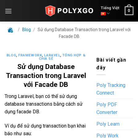
Skip
Tiếng Việt
0
to
content
/
Blog
/
Sử dụng Database Transaction trong Laravel với
Facade DB
BLOG
,
FRAMEWORK
,
LARAVEL
,
TỔNG HỢP &
CHIA SẺ
Bài viết gần
Sử dụng Database
đây
Transaction trong Laravel
với Facade DB
Poly Tracking
Connect
Trong Laravel, bạn có thể sử dụng
database transactions bằng cách sử
Poly PDF
dụng facade DB.
Converter
Poly Learn
Ví dụ để sử dụng transaction bạn khai
báo như sau:
Poly Work