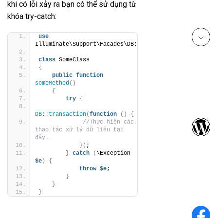
khi có lỗi xảy ra bạn có thể sử dụng từ
khóa try-catch:
use
Illuminate\Support\Facades\DB;
class
 SomeClass
{
public
function
someMethod
()
{
try
{
DB::transaction
(
function
()
{
//Thực hiện các 
thao tác xử lý dữ liệu tại 
đây.
})
;
}
catch
(
\Exception 
$e
)
{
throw
$e
;
}
}
}