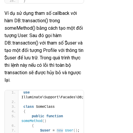
}
Ví dụ sử dụng tham số callback với
hàm DB::transaction() trong
someMethod() bằng cách tạo một đối
tượng User. Sau đó gọi hàm
DB::transaction() với tham số $user và
tạo một đối tượng Profile với thông tin
$user để lưu trữ. Trong quá trình thực
thi lệnh này nếu có lỗi thì toàn bộ
transaction sẽ được hủy bỏ và ngược
lại.
use
Illuminate\Support\Facades\DB;
class
 SomeClass
{
public
function
someMethod
()
{
$user
 = 
new
User
()
;