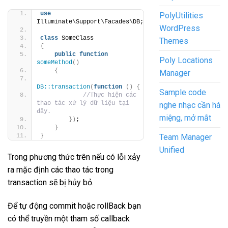
use
PolyUtilities
Illuminate\Support\Facades\DB;
WordPress
class
 SomeClass
Themes
{
public
function
Poly Locations
someMethod
()
{
Manager
DB::transaction
(
function
()
{
Sample code
//Thực hiện các 
thao tác xử lý dữ liệu tại 
nghe nhạc cần há
đây.
miệng, mở mắt
})
;
}
Team Manager
}
Unified
Trong phương thức trên nếu có lỗi xảy
ra mặc định các thao tác trong
transaction sẽ bị hủy bỏ.
Để tự động commit hoặc rollBack bạn
có thể truyền một tham số callback