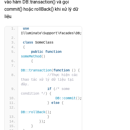
vào hàm DB::transaction() và gọi
commit() hoặc rollBack() khi xử lý dữ
liệu.
use
Illuminate\Support\Facades\DB;
class
 SomeClass
{
public
function
someMethod
()
{
DB::transaction
(
function
()
{
//Thực hiện các 
thao tác xử lý dữ liệu tại 
đây.
if
(
/* some 
condition */
)
{
DB::commit
()
;
}
else
{
DB::rollBack
()
;
}
})
;
}