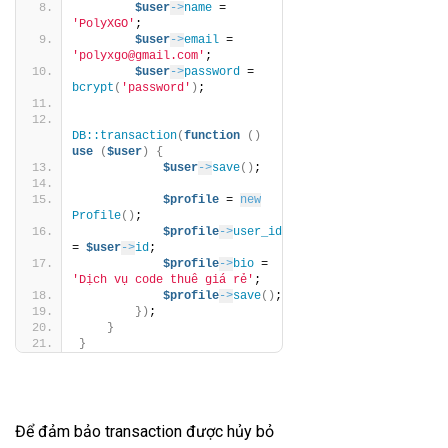
$user
->
name
 = 
'PolyXGO'
;
$user
->
email
 = 
'polyxgo@gmail.com'
;
$user
->
password
 = 
bcrypt
(
'password'
)
;
DB::transaction
(
function
()
use
(
$user
)
{
$user
->
save
()
;
$profile
 = 
new
Profile
()
;
$profile
->
user_id
= 
$user
->
id
;
$profile
->
bio
 = 
'Dịch vụ code thuê giá rẻ'
;
$profile
->
save
()
;
})
;
}
}
Để đảm bảo transaction được hủy bỏ