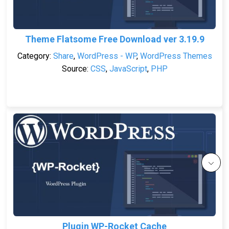
Theme Flatsome Free Download ver 3.19.9
Category:
Share
,
WordPress - WP
,
WordPress Themes
Source:
CSS
,
JavaScript
,
PHP
Plugin WP-Rocket Cache