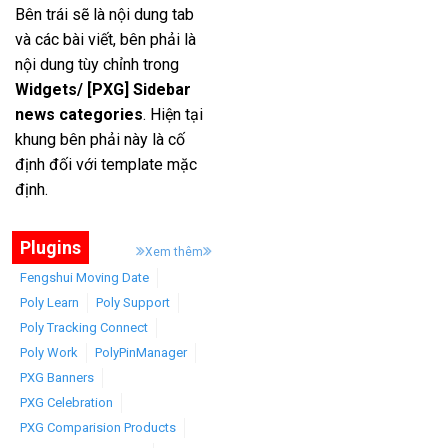
Bên trái sẽ là nội dung tab
và các bài viết, bên phải là
nội dung tùy chỉnh trong
Widgets/ [PXG] Sidebar
news categories
. Hiện tại
khung bên phải này là cố
định đối với template mặc
định.
Plugins
Xem thêm
Fengshui Moving Date
Poly Learn
Poly Support
Poly Tracking Connect
Poly Work
PolyPinManager
PXG Banners
PXG Celebration
PXG Comparision Products