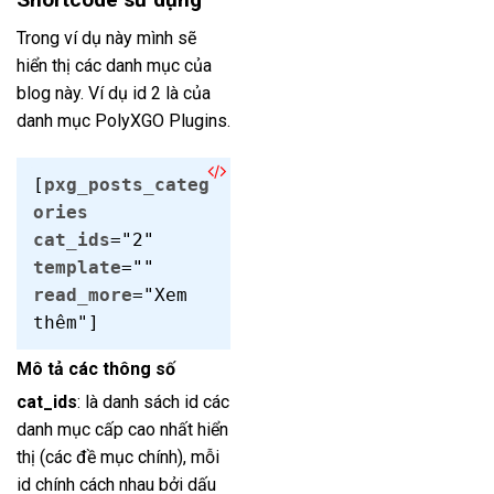
Trong ví dụ này mình sẽ
hiển thị các danh mục của
blog này. Ví dụ id 2 là của
danh mục PolyXGO Plugins.
[
pxg_posts_categ
ories
cat_ids
="2"
template
=""
read_more
="Xem
thêm"]
Mô tả các thông số
cat_ids
: là danh sách id các
danh mục cấp cao nhất hiển
thị (các đề mục chính), mỗi
id chính cách nhau bởi dấu