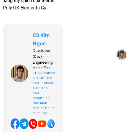
năng tùy chỉnh của theme.
Poly UX Elements Cù
Cù Kim
Ngọc
Developer
(Dev) -
Engineering
Main Office
11/4A2 hamlet
3, Xuan Thoi
Son 19 street,
Xuan Thoi
Son
commune,
Hoc Mon
district, Ho Chi
Minh City.