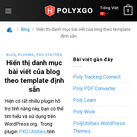
Skip
Tiếng Việt
0
to
content
/
Blog
/
Hiển thị danh mục bài viết của blog theo template
định sẵn
BLOG
,
PLUGINS
,
PXG UTILITIES
Bài viết gần đây
Hiển thị danh mục
bài viết của blog
Poly Tracking Connect
theo template định
sẵn
Poly PDF Converter
Poly Learn
Hiện có rất nhiều plugin hỗ
trợ tính năng này, bạn có thể
Poly Work
tìm hiểu và sử dụng trên
PolyUtilities WordPress
WordPress.org. Trong
Themes
plugin
PXG Utilities
tính